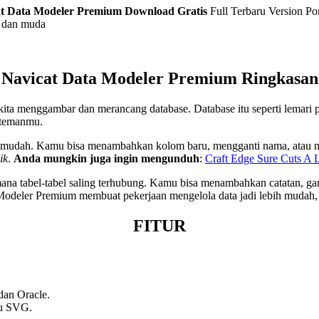
at Data Modeler Premium
Download Gratis
Full Terbaru Version Por
l dan muda
Navicat Data Modeler Premium
Ringkasan
ita menggambar dan merancang database. Database itu seperti lemari p
n-temanmu.
 mudah. Kamu bisa menambahkan kolom baru, mengganti nama, atau mem
ik
.
Anda mungkin juga ingin mengunduh
:
Craft Edge Sure Cuts A 
 tabel-tabel saling terhubung. Kamu bisa menambahkan catatan, gamb
 Modeler Premium membuat pekerjaan mengelola data jadi lebih mudah, r
FITUR
dan Oracle.
au SVG.