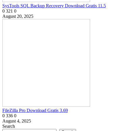
SysTools SQL Backup Recovery Download Gratis 11.5
0
321
0
August 20, 2025
FileZilla Pro Download Gratis 3.69
0
336
0
August 4, 2025
Search