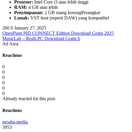
Prosesor:
Intel Core i3 atau lebih tinggi
RAM:
4 GB atau lebih
Penyimpanan:
2 GB ruang kosongPerangkat
Lunak:
VST host (seperti DAW) yang kompatibel
260
0
January 27, 2025
OpenPlant PID CONNECT Edition Download Gratis 2025
MusicLab – RealLPC Download Gratis 6
Ad Area
Reactions
0
0
0
0
0
0
Already reacted for this post.
Reactions
nesaba-media
3953