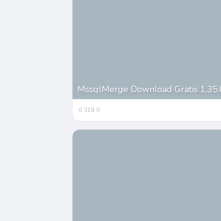
MssqlMerge Download Gratis 1.35.
0
318
0