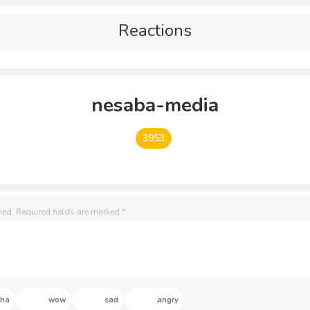
Reactions
nesaba-media
3953
hed.
Required fields are marked
*
aha
wow
sad
angry