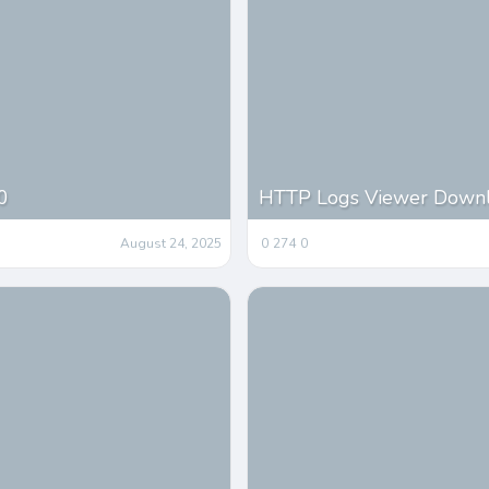
0
HTTP Logs Viewer Downlo
August 24, 2025
0
274
0