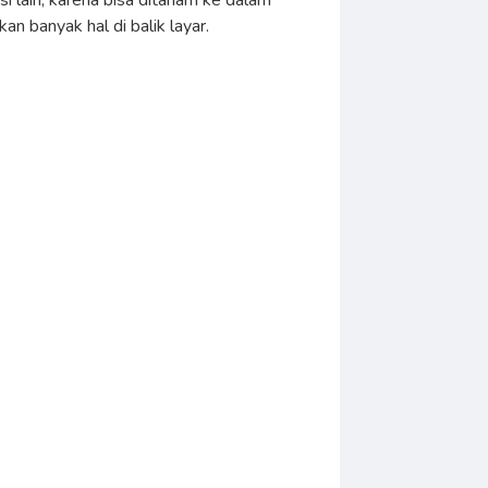
i lain, karena bisa ditanam ke dalam
n banyak hal di balik layar.