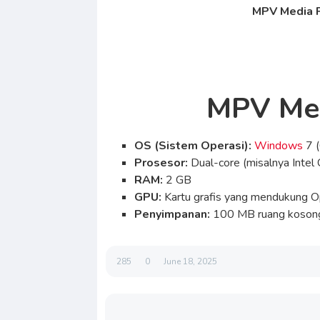
MPV Media P
MPV Med
OS (Sistem Operasi):
Windows
7 (
Prosesor:
Dual-core (misalnya Intel
RAM:
2 GB
GPU:
Kartu grafis yang mendukung Op
Penyimpanan:
100 MB ruang koson
285
0
June 18, 2025