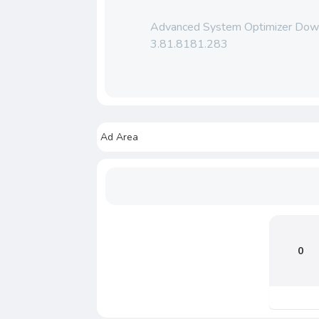
Advanced System Optimizer Down
3.81.8181.283
Ad Area
0