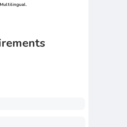
ultilingual.
irements