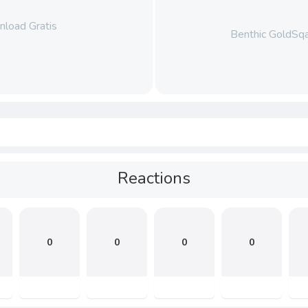
load Gratis
Benthic GoldSqa
Reactions
0
0
0
0