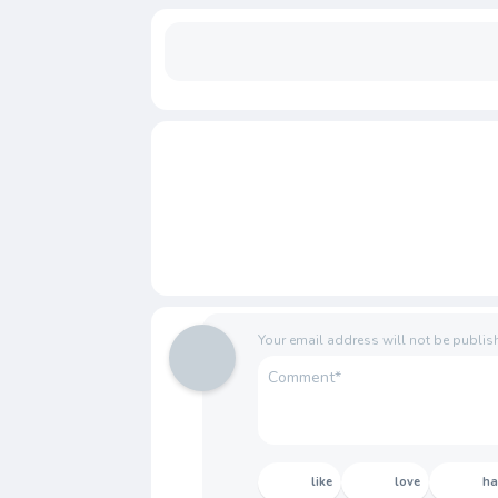
Your email address will not be publis
like
love
h