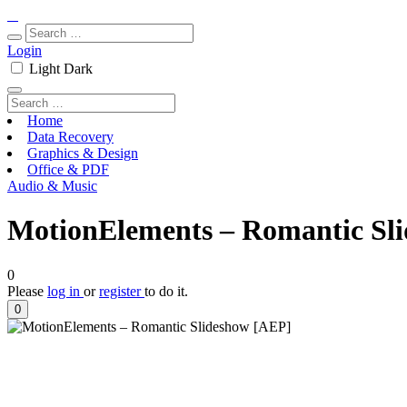
Login
Light
Dark
Home
Data Recovery
Graphics & Design
Office & PDF
Audio & Music
MotionElements – Romantic Sl
0
Please
log in
or
register
to do it.
0