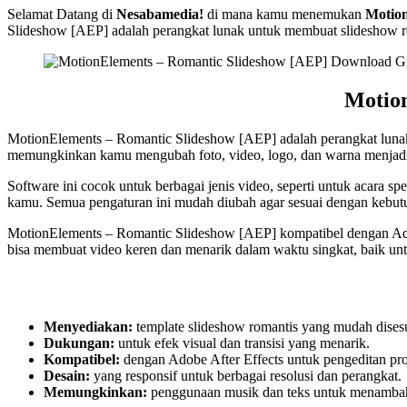
Selamat Datang di
Nesabamedia!
di mana kamu menemukan
Motio
Slideshow [AEP] adalah perangkat lunak untuk membuat slideshow ro
Motion
MotionElements – Romantic Slideshow [AEP] adalah perangkat luna
memungkinkan kamu mengubah foto, video, logo, dan warna menjadi ta
Software ini cocok untuk berbagai jenis video, seperti untuk acara s
kamu. Semua pengaturan ini mudah diubah agar sesuai dengan kebu
MotionElements – Romantic Slideshow [AEP] kompatibel dengan Adobe
bisa membuat video keren dan menarik dalam waktu singkat, baik unt
Menyediakan:
template slideshow romantis yang mudah dises
Dukungan:
untuk efek visual dan transisi yang menarik.
Kompatibel:
dengan Adobe After Effects untuk pengeditan pro
Desain:
yang responsif untuk berbagai resolusi dan perangkat.
Memungkinkan:
penggunaan musik dan teks untuk menambah