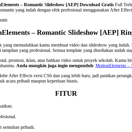
nElements – Romantic Slideshow [AEP]
Download Gratis
Full Terb
mantis yang indah dengan efek profesional menggunakan After Effect
Elements – Romantic Slideshow [AEP] Ri
k yang memudahkan kamu membuat video dan slideshow yang indah. D
mpilan yang profesional. Semua template yang disediakan sudah siap p
pesial, promosi, iklan, atau bahkan video untuk proyek sekolah. Kamu 
tuhanmu.
Anda mungkin juga ingin mengunduh
:
MotionElements – 
 After Effects versi CS6 dan yang lebih baru, jadi pastikan perangk
uk acara pribadi maupun keperluan bisnis.
FITUR
uaikan.
fesional.
 sentuhan pribadi.