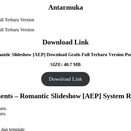
Antarmuka
Download Link
ntic Slideshow [AEP] Download Gratis Full Terbaru Version Port
SIZE: 40.7 MB
Download Link
nts – Romantic Slideshow [AEP] System 
aru.
aru.
 dan template.