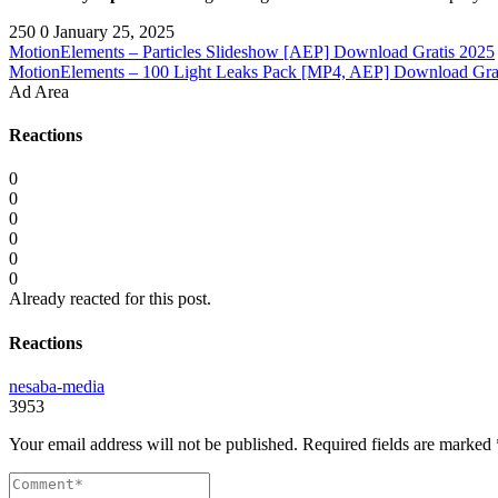
250
0
January 25, 2025
MotionElements – Particles Slideshow [AEP] Download Gratis 2025
MotionElements – 100 Light Leaks Pack [MP4, AEP] Download Gra
Ad Area
Reactions
0
0
0
0
0
0
Already reacted for this post.
Reactions
nesaba-media
3953
Your email address will not be published.
Required fields are marked