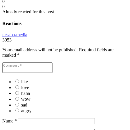
0
0
Already reacted for this post.
Reactions
nesaba-media
3953
Your email address will not be published.
Required fields are
marked
*
like
love
haha
wow
sad
angry
Name
*