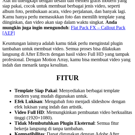
Alat ini dilengkapi dengan desain dan elemen grafis modern yang
siap pakai, cocok untuk membuat berbagai jenis video, seperti
album foto, pembukaan acara, video perjalanan, dan banyak lagi.
Kamu hanya perlu memasukkan foto dan memilih template yang
diinginkan, dan video akan siap dalam waktu singkat.
Anda
mungkin juga ingin mengunduh
:
Flat Pack FX – Callout Pack
[AEP]
Keuntungan lainnya adalah kamu tidak perlu menginstal plugin
tambahan untuk membuat video. Semua proses bisa dilakukan
langsung di After Effects dengan hasil video Full HD yang tampak
profesional. Dengan Motion Array, kamu bisa membuat video yang
indah dan menarik tanpa kesulitan.
FITUR
Template Siap Pakai
: Menyediakan berbagai template
modern yang mudah digunakan untuk.
Efek Lukisan
: Mengubah foto menjadi slideshow dengan
efek lukisan yang indah dan artistik.
Video Full HD
: Memungkinkan pembuatan video berkualitas
tinggi (1920×1080).
Tidak Membutuhkan Plugin Eksternal
: Semua fitur
bekerja langsung di tanpa tambahan.
Kompatibilitas
: Dapat digunakan dengan Adobe After