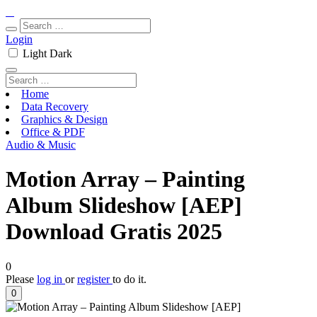
Login
Light
Dark
Home
Data Recovery
Graphics & Design
Office & PDF
Audio & Music
Motion Array – Painting
Album Slideshow [AEP]
Download Gratis 2025
0
Please
log in
or
register
to do it.
0