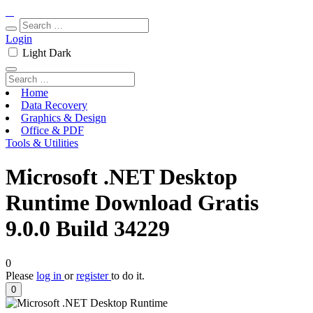
Login
Light
Dark
Home
Data Recovery
Graphics & Design
Office & PDF
Tools & Utilities
Microsoft .NET Desktop
Runtime Download Gratis
9.0.0 Build 34229
0
Please
log in
or
register
to do it.
0