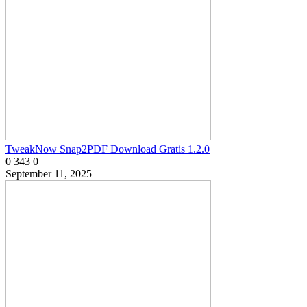
TweakNow Snap2PDF Download Gratis 1.2.0
0
343
0
September 11, 2025