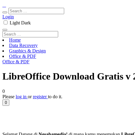
Login
Light
Dark
Home
Data Recovery
Graphics & Design
Office & PDF
Office & PDF
LibreOffice Download Gratis v 
0
Please
log in
or
register
to do it.
0
Selamat Datang di
Nesabamedia!
di mana kamu menemukan
LibreO