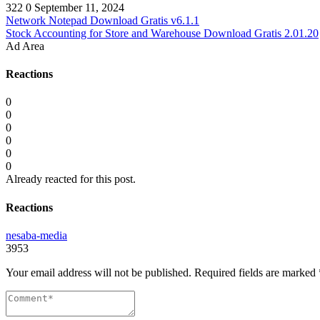
322
0
September 11, 2024
Network Notepad Download Gratis v6.1.1
Stock Accounting for Store and Warehouse Download Gratis 2.01.20
Ad Area
Reactions
0
0
0
0
0
0
Already reacted for this post.
Reactions
nesaba-media
3953
Your email address will not be published.
Required fields are marked