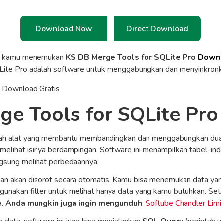
Download Now
Direct Download
a kamu menemukan
KS DB Merge Tools for SQLite Pro
Downl
Lite Pro adalah software untuk menggabungkan dan menyinkron
ge Tools for SQLite Pro
ah alat yang membantu membandingkan dan menggabungkan dua
elihat isinya berdampingan. Software ini menampilkan tabel, in
ngsung melihat perbedaannya.
an akan disorot secara otomatis. Kamu bisa menemukan data yang
up gunakan filter untuk melihat hanya data yang kamu butuhkan. Se
a.
Anda mungkin juga ingin mengunduh
:
Softube Chandler Lim