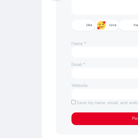
like
love
h
Name
*
Email
*
Website
Save my name, email, and websi