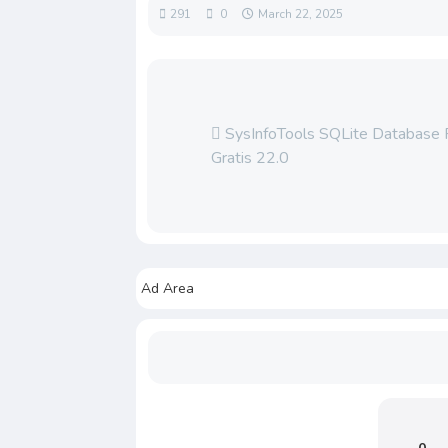
291
0
March 22, 2025
SysInfoTools SQLite Database
Gratis 22.0
Ad Area