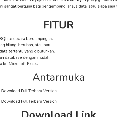
ata, software ini juga bisa menjalankan
SQL Query
(perintah 
 Ini sangat berguna bagi pengembang, analis data, atau siapa saj
FITUR
 SQLite secara berdampingan
.
ng hilang, berubah, atau baru
.
data tertentu yang dibutuhkan
.
han database dengan mudah
.
a ke Microsoft Excel
.
Antarmuka
Download Link