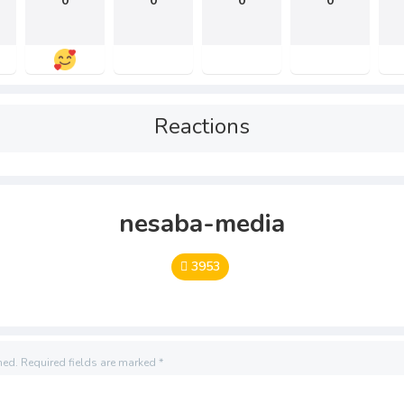
0
0
0
0
Reactions
nesaba-media
3953
hed.
Required fields are marked
*