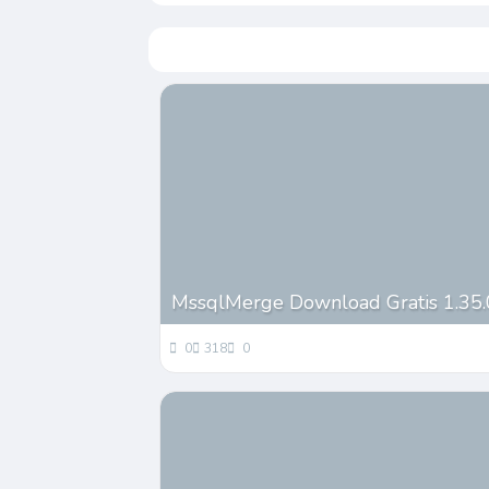
MssqlMerge Download Gratis 1.35.
0
318
0