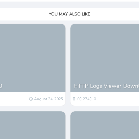
YOU MAY ALSO LIKE
0
HTTP Logs Viewer Downlo
August 24, 2025
0
274
0