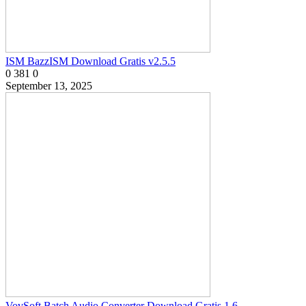
ISM BazzISM Download Gratis v2.5.5
0
381
0
September 13, 2025
VovSoft Batch Audio Converter Download Gratis 1.6