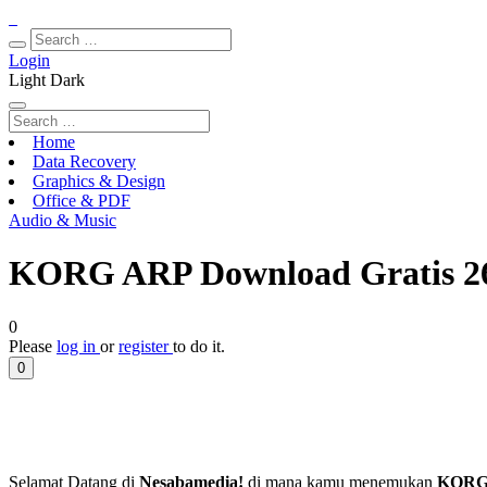
Login
Light
Dark
Home
Data Recovery
Graphics & Design
Office & PDF
Audio & Music
KORG ARP Download Gratis 26
0
Please
log in
or
register
to do it.
0
Selamat Datang di
Nesabamedia!
di mana kamu menemukan
KORG