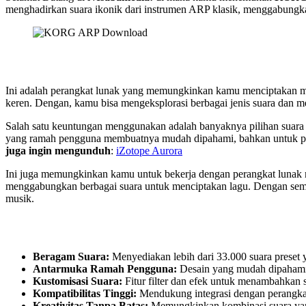
menghadirkan suara ikonik dari instrumen ARP klasik, menggabungkan
Ini adalah perangkat lunak yang memungkinkan kamu menciptakan mu
keren. Dengan, kamu bisa mengeksplorasi berbagai jenis suara dan m
Salah satu keuntungan menggunakan adalah banyaknya pilihan suara y
yang ramah pengguna membuatnya mudah dipahami, bahkan untuk pe
juga ingin mengunduh
:
iZotope Aurora
Ini juga memungkinkan kamu untuk bekerja dengan perangkat lunak m
menggabungkan berbagai suara untuk menciptakan lagu. Dengan semu
musik.
Beragam Suara:
Menyediakan lebih dari 33.000 suara preset 
Antarmuka Ramah Pengguna:
Desain yang mudah dipahami
Kustomisasi Suara:
Fitur filter dan efek untuk menambahkan s
Kompatibilitas Tinggi:
Mendukung integrasi dengan perangkat
Kreativitas Tanpa Batas:
Memungkinkan kombinasi suara yan