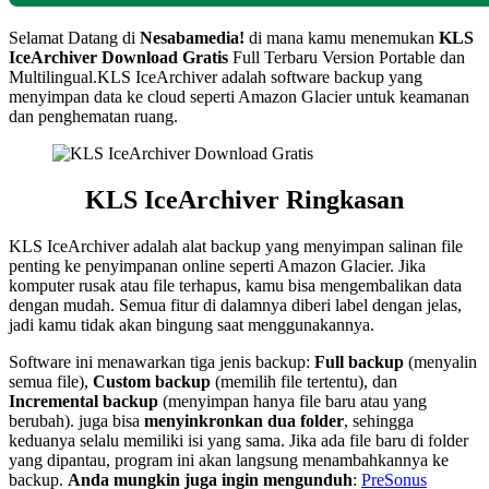
Selamat Datang di
Nesabamedia!
di mana kamu menemukan
KLS
IceArchiver
Download Gratis
Full Terbaru Version Portable dan
Multilingual.
KLS IceArchiver adalah software backup yang
menyimpan data ke cloud seperti Amazon Glacier untuk keamanan
dan penghematan ruang.
KLS IceArchiver
Ringkasan
KLS IceArchiver adalah alat backup yang menyimpan salinan file
penting ke penyimpanan online seperti Amazon Glacier. Jika
komputer rusak atau file terhapus, kamu bisa mengembalikan data
dengan mudah. Semua fitur di dalamnya diberi label dengan jelas,
jadi kamu tidak akan bingung saat menggunakannya.
Software ini menawarkan tiga jenis backup:
Full backup
(menyalin
semua file),
Custom backup
(memilih file tertentu), dan
Incremental backup
(menyimpan hanya file baru atau yang
berubah). juga bisa
menyinkronkan dua folder
, sehingga
keduanya selalu memiliki isi yang sama. Jika ada file baru di folder
yang dipantau, program ini akan langsung menambahkannya ke
backup.
Anda mungkin juga ingin mengunduh
:
PreSonus