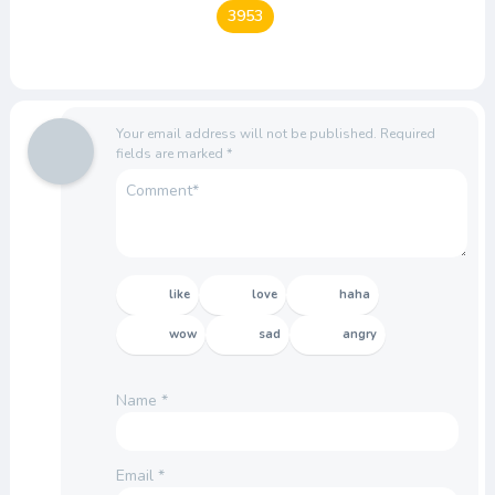
3953
Your email address will not be published.
Required
fields are marked
*
like
love
haha
wow
sad
angry
Name
*
Email
*