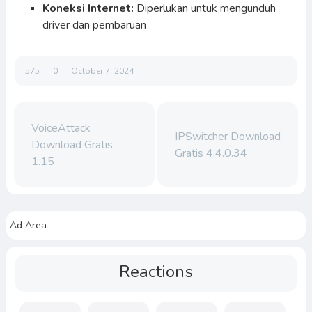
Koneksi Internet:
Diperlukan untuk mengunduh
driver dan pembaruan
575
0
October 7, 2024
VoiceAttack
IPSwitcher Download
Download Gratis
Gratis 4.4.0.34
1.15
Ad Area
Reactions