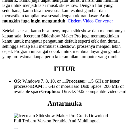
menarik. Kamu juga dapat mengatur durasi transisi dan memilih
lagu untuk menjadi latar musik slideshow. Dengan fitur yang
sederhana, kamu bisa menyesuaikan resolusi gambar dan
memastikan tampilannya sesuai dengan ukuran layar.
Anda
mungkin juga ingin mengunduh
:
Cisdem Video Converter
Setelah selesai, kamu bisa menyimpan slideshow dan menontonnya
kapan saja. Icecream Slideshow Maker Pro juga memungkinkan
kamu untuk mengatur pengaturan default seperti efek dan durasi,
sehingga setiap kali membuat slideshow, prosesnya menjadi lebih
cepat. Program ini sangat cocok untuk membuat tayangan gambar
yang profesional tanpa perlu keterampilan komputer yang rumit.
FITUR
OS:
Windows 7, 8, 10, or 11
Processor:
1.5 GHz or faster
processor
RAM:
1 GB or moreHard Disk Space: 200 MB of
available space
Graphics:
DirectX 9.0c compatible video card
Antarmuka