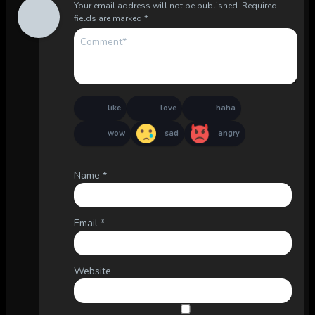
Your email address will not be published.
Required
fields are marked
*
like
love
haha
wow
sad
angry
Name
*
Email
*
Website