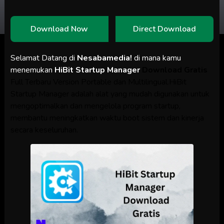
Download Now
Direct Download
Selamat Datang di
Nesabamedia!
di mana kamu
menemukan
HiBit Startup Manager
Download Gratis
Full Terbaru Version Portable dan Multilingual.HiBit
Startup Manager adalah alat yang mudah digunakan untuk
mengoptimalkan dan mengelola program startup,
membantu meningkatkan waktu boot sistem dan kinerja
secara keseluruhan.