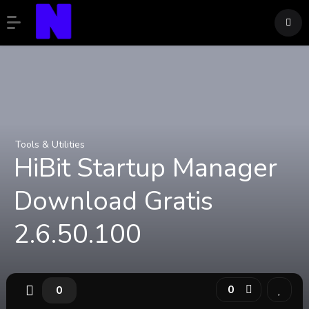
Tools & Utilities
HiBit Startup Manager
Download Gratis
2.6.50.100
0
0