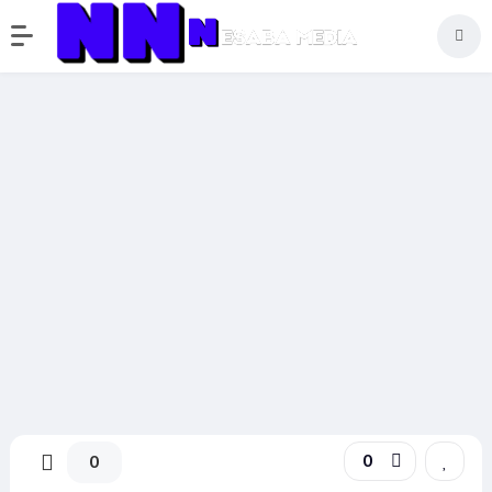
Graphics & Design
GridinSoft CHM Editor
Download Gratis 3.2.0
0
0