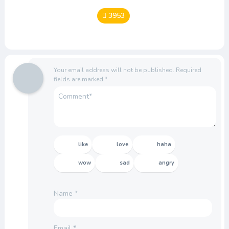
3953
Your email address will not be published.
Required
fields are marked
*
like
love
haha
wow
sad
angry
Name
*
Email
*