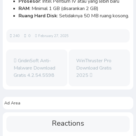
Prosesor
: Intel Pentium IV atau yang lebih baru
RAM
: Minimal 1 GB (disarankan 2 GB)
Ruang Hard Disk
: Setidaknya 50 MB ruang kosong.
240
0
February 27, 2025
GridinSoft Anti-
WinThruster Pro
Malware Download
Download Gratis
Gratis 4.2.54.5598
2025
Ad Area
Reactions