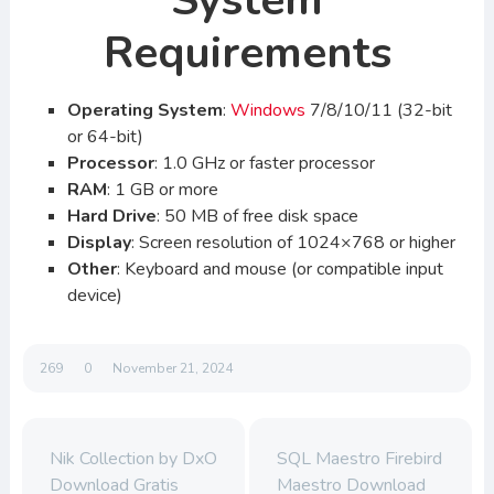
System
Requirements
Operating System
:
Windows
7/8/10/11 (32-bit
or 64-bit)
Processor
: 1.0 GHz or faster processor
RAM
: 1 GB or more
Hard Drive
: 50 MB of free disk space
Display
: Screen resolution of 1024×768 or higher
Other
: Keyboard and mouse (or compatible input
device)
269
0
November 21, 2024
Nik Collection by DxO
SQL Maestro Firebird
Download Gratis
Maestro Download