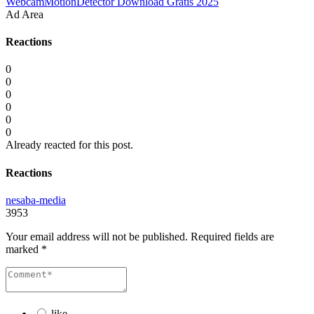
WebcamMotionDetector Download Gratis 2025
Ad Area
Reactions
0
0
0
0
0
0
Already reacted for this post.
Reactions
nesaba-media
3953
Your email address will not be published.
Required fields are
marked
*
like