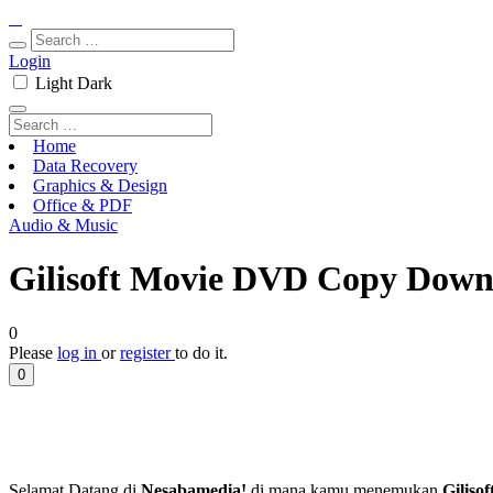
Login
Light
Dark
Home
Data Recovery
Graphics & Design
Office & PDF
Audio & Music
Gilisoft Movie DVD Copy Downl
0
Please
log in
or
register
to do it.
0
Selamat Datang di
Nesabamedia!
di mana kamu menemukan
Gilis