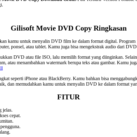
i.
Gilisoft Movie DVD Copy Ringkasan
an kamu untuk menyalin DVD film ke dalam format digital. Program 
puter, ponsel, atau tablet. Kamu juga bisa mengekstrak audio dari DV
kan DVD atau file ISO, lalu memilih format yang diinginkan. Sela
am, atau menambahkan watermark berupa teks atau gambar. Kamu juga 
ll
rangkat seperti iPhone atau BlackBerry. Kamu bahkan bisa menggabung
 baik, dan memudahkan kamu untuk menyalin DVD ke dalam format yang
FITUR
 jelas.
kses cepat.
rumitan.
n pengguna.
ulang.