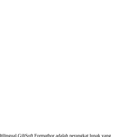
tilingual.GiliSoft Formathor adalah perangkat lunak yang