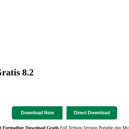
atis 8.2
Download Now
Direct Download
ft Formathor
Download Gratis
Full Terbaru Version Portable dan Mul