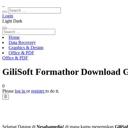
Login
Light
Dark
Home
Data Recovery
Graphics & Design
Office & PDF
Office & PDF
GiliSoft Formathor Download Gr
0
Please
log in
or
register
to do it.
0
Selamat Datang di
Nesabamedia!
di mana kamu menemukan
GiliSo