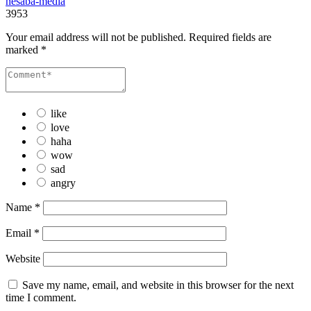
nesaba-media
3953
Your email address will not be published.
Required fields are
marked
*
like
love
haha
wow
sad
angry
Name
*
Email
*
Website
Save my name, email, and website in this browser for the next
time I comment.