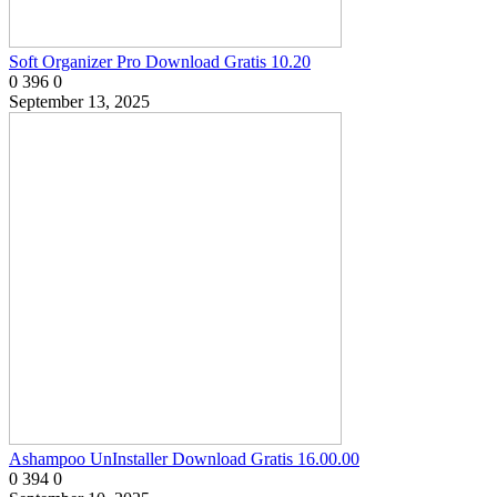
Soft Organizer Pro Download Gratis 10.20
0
396
0
September 13, 2025
Ashampoo UnInstaller Download Gratis 16.00.00
0
394
0