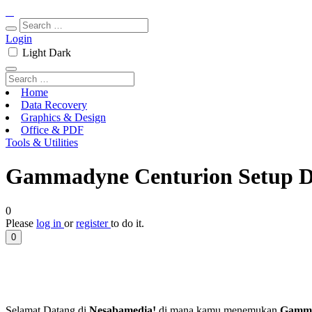
Login
Light
Dark
Home
Data Recovery
Graphics & Design
Office & PDF
Tools & Utilities
Gammadyne Centurion Setup Do
0
Please
log in
or
register
to do it.
0
Selamat Datang di
Nesabamedia!
di mana kamu menemukan
Gamma