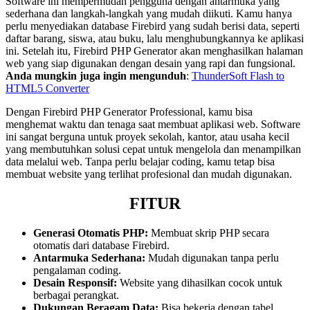
Software ini mempermudah pengguna dengan antarmuka yang
sederhana dan langkah-langkah yang mudah diikuti. Kamu hanya
perlu menyediakan database Firebird yang sudah berisi data, seperti
daftar barang, siswa, atau buku, lalu menghubungkannya ke aplikasi
ini. Setelah itu, Firebird PHP Generator akan menghasilkan halaman
web yang siap digunakan dengan desain yang rapi dan fungsional.
Anda mungkin juga ingin mengunduh
:
ThunderSoft Flash to
HTML5 Converter
Dengan Firebird PHP Generator Professional, kamu bisa
menghemat waktu dan tenaga saat membuat aplikasi web. Software
ini sangat berguna untuk proyek sekolah, kantor, atau usaha kecil
yang membutuhkan solusi cepat untuk mengelola dan menampilkan
data melalui web. Tanpa perlu belajar coding, kamu tetap bisa
membuat website yang terlihat profesional dan mudah digunakan.
FITUR
Generasi Otomatis PHP:
Membuat skrip PHP secara
otomatis dari database Firebird.
Antarmuka Sederhana:
Mudah digunakan tanpa perlu
pengalaman coding.
Desain Responsif:
Website yang dihasilkan cocok untuk
berbagai perangkat.
Dukungan Beragam Data:
Bisa bekerja dengan tabel,