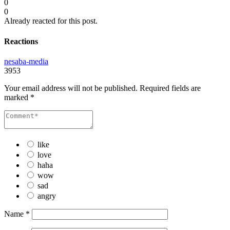
0
0
Already reacted for this post.
Reactions
nesaba-media
3953
Your email address will not be published.
Required fields are
marked
*
like
love
haha
wow
sad
angry
Name
*