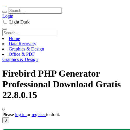
Login
Light
Dark
Home
Data Recovery
Graphics & Design
Office & PDF
Graphics & Design
Firebird PHP Generator
Professional Download Gratis
22.8.0.15
0
Please
log in
or
register
to do it.
0