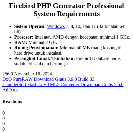
Firebird PHP Generator Professional
System Requirements
Sistem Operasi:
Windows
7, 8, 10, atau 11 (32-bit atau 64-
bit).
Prosesor:
Intel atau AMD dengan kecepatan minimal 1 GHz.
RAM:
Minimal 2 GB.
Ruang Penyimpanan:
Minimal 50 MB ruang kosong di
hard drive untuk instalasi.
Perangkat Lunak Tambahan:
Firebird Database harus
sudah terinstal dan berfungsi.
256
0
November 16, 2024
DxO PureRAW Download Gratis 3.9.0 Build 33
ThunderSoft Flash to HTML5 Converter Download Gratis 5.5.0
Ad Area
Reactions
0
0
0
0