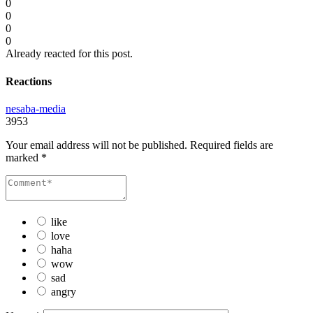
0
0
0
0
Already reacted for this post.
Reactions
nesaba-media
3953
Your email address will not be published.
Required fields are
marked
*
like
love
haha
wow
sad
angry