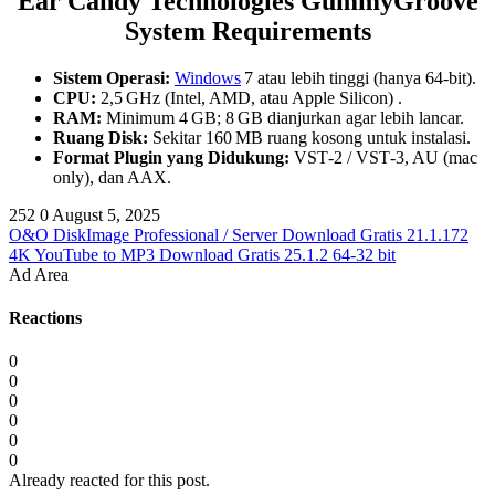
Ear Candy Technologies GummyGroove
System Requirements
Sistem Operasi:
Windows
7 atau lebih tinggi (hanya 64‑bit).
CPU:
2,5 GHz (Intel, AMD, atau Apple Silicon) .
RAM:
Minimum 4 GB; 8 GB dianjurkan agar lebih lancar.
Ruang Disk:
Sekitar 160 MB ruang kosong untuk instalasi.
Format Plugin yang Didukung:
VST‑2 / VST‑3, AU (mac
only), dan AAX.
252
0
August 5, 2025
O&O DiskImage Professional / Server Download Gratis 21.1.172
4K YouTube to MP3 Download Gratis 25.1.2 64-32 bit
Ad Area
Reactions
0
0
0
0
0
0
Already reacted for this post.