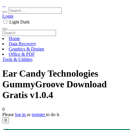
Login
Light
Dark
Home
Data Recovery
Graphics & Design
Office & PDF
Tools & Utilities
Ear Candy Technologies
GummyGroove Download
Gratis v1.0.4
0
Please
log in
or
register
to do it.
0