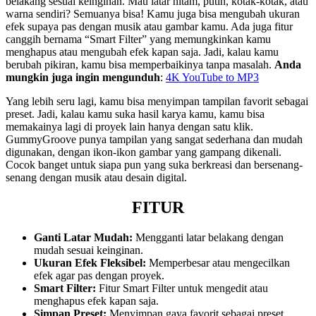
belakang sesuai keinginan. Mau latar hitam, putih, kotak-kotak, atau
warna sendiri? Semuanya bisa! Kamu juga bisa mengubah ukuran
efek supaya pas dengan musik atau gambar kamu. Ada juga fitur
canggih bernama “Smart Filter” yang memungkinkan kamu
menghapus atau mengubah efek kapan saja. Jadi, kalau kamu
berubah pikiran, kamu bisa memperbaikinya tanpa masalah.
Anda
mungkin juga ingin mengunduh
:
4K YouTube to MP3
Yang lebih seru lagi, kamu bisa menyimpan tampilan favorit sebagai
preset. Jadi, kalau kamu suka hasil karya kamu, kamu bisa
memakainya lagi di proyek lain hanya dengan satu klik.
GummyGroove punya tampilan yang sangat sederhana dan mudah
digunakan, dengan ikon-ikon gambar yang gampang dikenali.
Cocok banget untuk siapa pun yang suka berkreasi dan bersenang-
senang dengan musik atau desain digital.
FITUR
Ganti Latar Mudah:
Mengganti latar belakang dengan
mudah sesuai keinginan.
Ukuran Efek Fleksibel:
Memperbesar atau mengecilkan
efek agar pas dengan proyek.
Smart Filter:
Fitur Smart Filter untuk mengedit atau
menghapus efek kapan saja.
Simpan Preset:
Menyimpan gaya favorit sebagai preset