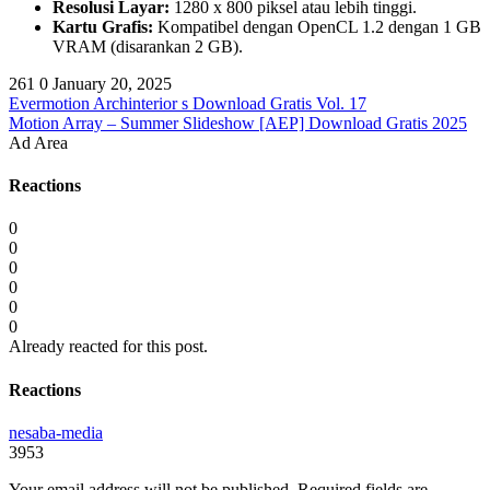
Resolusi Layar:
1280 x 800 piksel atau lebih tinggi.
Kartu Grafis:
Kompatibel dengan OpenCL 1.2 dengan 1 GB
VRAM (disarankan 2 GB).
261
0
January 20, 2025
Evermotion Archinterior s Download Gratis Vol. 17
Motion Array – Summer Slideshow [AEP] Download Gratis 2025
Ad Area
Reactions
0
0
0
0
0
0
Already reacted for this post.
Reactions
nesaba-media
3953
Your email address will not be published.
Required fields are