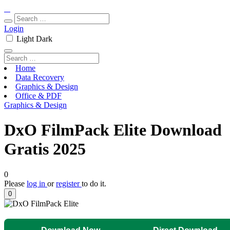
Login
Light
Dark
Home
Data Recovery
Graphics & Design
Office & PDF
Graphics & Design
DxO FilmPack Elite Download
Gratis 2025
0
Please
log in
or
register
to do it.
0