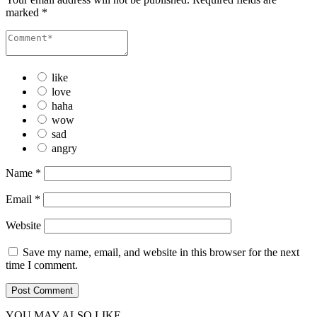
marked
*
like
love
haha
wow
sad
angry
Name
*
Email
*
Website
Save my name, email, and website in this browser for the next
time I comment.
YOU MAY ALSO LIKE