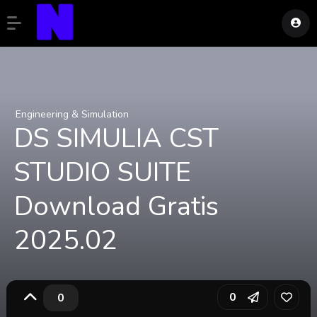
Engineering & Simulation
DS SIMULIA CST
STUDIO SUITE
Download Gratis
2025.02
0
0