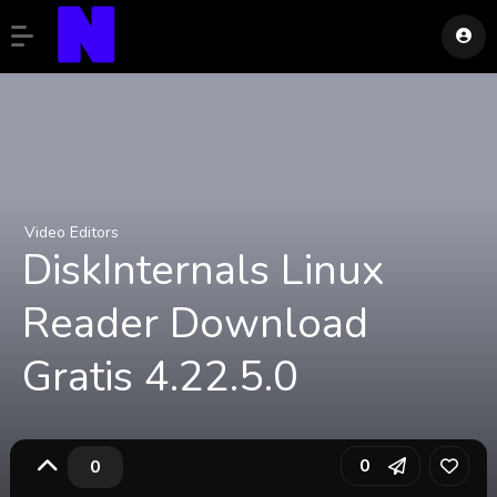
Video Editors
DiskInternals Linux
Reader Download
Gratis 4.22.5.0
0
0