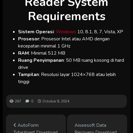
Reader System
Requirements
Sistem Operasi
:
Windows
10, 8.1, 8, 7, Vista, XP
Prosesor
: Prosesor Intel atau AMD dengan
kecepatan minimal 1 GHz
RAM
: Minimal 512 MB
Ruang Penyimpanan
: 50 MB ruang kosong di hard
drive
Tampilan
: Resolusi layar 1024×768 atau lebih
tinggi
267
0
October 8, 2024
AutoForm
Aiseesoft Data
TubeXpert Download
Recovery Download