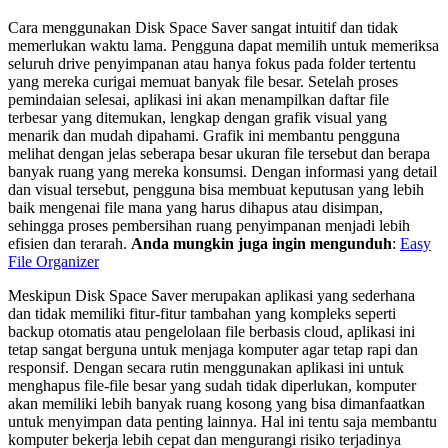
Cara menggunakan Disk Space Saver sangat intuitif dan tidak
memerlukan waktu lama. Pengguna dapat memilih untuk memeriksa
seluruh drive penyimpanan atau hanya fokus pada folder tertentu
yang mereka curigai memuat banyak file besar. Setelah proses
pemindaian selesai, aplikasi ini akan menampilkan daftar file
terbesar yang ditemukan, lengkap dengan grafik visual yang
menarik dan mudah dipahami. Grafik ini membantu pengguna
melihat dengan jelas seberapa besar ukuran file tersebut dan berapa
banyak ruang yang mereka konsumsi. Dengan informasi yang detail
dan visual tersebut, pengguna bisa membuat keputusan yang lebih
baik mengenai file mana yang harus dihapus atau disimpan,
sehingga proses pembersihan ruang penyimpanan menjadi lebih
efisien dan terarah.
Anda mungkin juga ingin mengunduh
:
Easy
File Organizer
Meskipun Disk Space Saver merupakan aplikasi yang sederhana
dan tidak memiliki fitur-fitur tambahan yang kompleks seperti
backup otomatis atau pengelolaan file berbasis cloud, aplikasi ini
tetap sangat berguna untuk menjaga komputer agar tetap rapi dan
responsif. Dengan secara rutin menggunakan aplikasi ini untuk
menghapus file-file besar yang sudah tidak diperlukan, komputer
akan memiliki lebih banyak ruang kosong yang bisa dimanfaatkan
untuk menyimpan data penting lainnya. Hal ini tentu saja membantu
komputer bekerja lebih cepat dan mengurangi risiko terjadinya