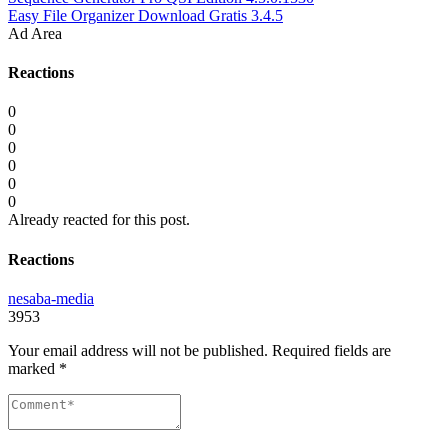
Easy File Organizer Download Gratis 3.4.5
Ad Area
Reactions
0
0
0
0
0
0
Already reacted for this post.
Reactions
nesaba-media
3953
Your email address will not be published.
Required fields are
marked
*