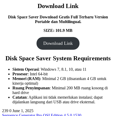
Download Link
Disk Space Saver Download Gratis Full Terbaru Version
Portable dan Multilingual.
SIZE: 101.9 MB
Download Link
Disk Space Saver System Requirements
Sistem Operasi
: Windows 7, 8.1, 10, atau 11
Prosesor
: Intel 64-bit
Memori (RAM)
: Minimal 2 GB (disarankan 4 GB untuk
kinerja optimal)
Ruang Penyimpanan
: Minimal 200 MB ruang kosong di
hard drive
Catatan
: Aplikasi ini tidak memerlukan instalasi; dapat
dijalankan langsung dari USB atau drive eksternal.
239
0
June 1, 2025
Sequence Generator Pro QSI Edition 4.5.0.1530