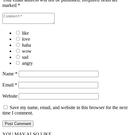
marked
*
like
love
haha
wow
sad
angry
Name
*
Email
*
Website
Save my name, email, and website in this browser for the next
time I comment.
YOU MAY ALSO LIKE