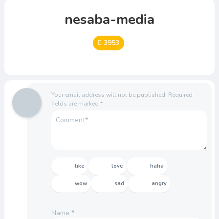
nesaba-media
3953
Your email address will not be published.
Required
fields are marked
*
like
love
haha
wow
sad
angry
Name
*