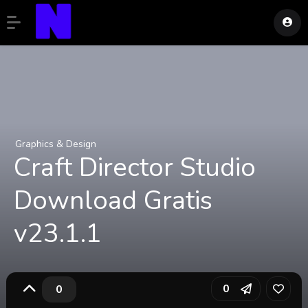
Graphics & Design
Craft Director Studio
Download Gratis
v23.1.1
0
0