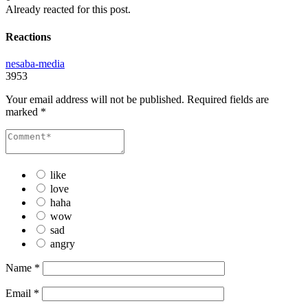
Already reacted for this post.
Reactions
nesaba-media
3953
Your email address will not be published.
Required fields are
marked
*
like
love
haha
wow
sad
angry
Name
*
Email
*