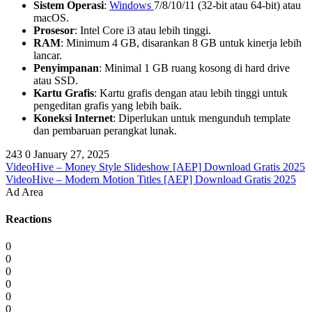
Sistem Operasi
:
Windows
7/8/10/11 (32-bit atau 64-bit) atau
macOS.
Prosesor
: Intel Core i3 atau lebih tinggi.
RAM
: Minimum 4 GB, disarankan 8 GB untuk kinerja lebih
lancar.
Penyimpanan
: Minimal 1 GB ruang kosong di hard drive
atau SSD.
Kartu Grafis
: Kartu grafis dengan atau lebih tinggi untuk
pengeditan grafis yang lebih baik.
Koneksi Internet
: Diperlukan untuk mengunduh template
dan pembaruan perangkat lunak.
243
0
January 27, 2025
VideoHive – Money Style Slideshow [AEP] Download Gratis 2025
VideoHive – Modern Motion Titles [AEP] Download Gratis 2025
Ad Area
Reactions
0
0
0
0
0
0