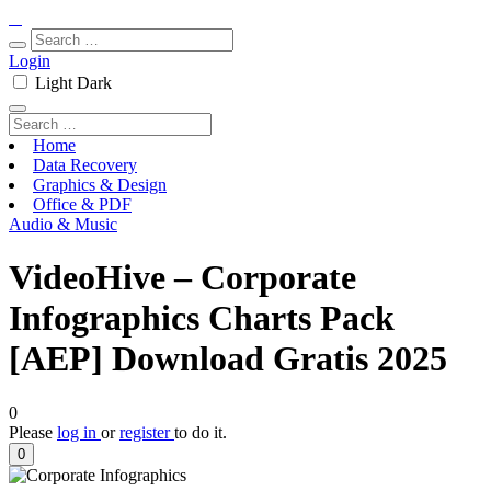
Login
Light
Dark
Home
Data Recovery
Graphics & Design
Office & PDF
Audio & Music
VideoHive – Corporate
Infographics Charts Pack
[AEP] Download Gratis 2025
0
Please
log in
or
register
to do it.
0