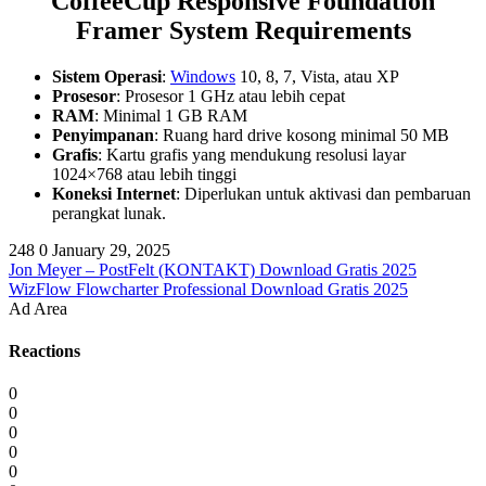
CoffeeCup Responsive Foundation
Framer System Requirements
Sistem Operasi
:
Windows
10, 8, 7, Vista, atau XP
Prosesor
: Prosesor 1 GHz atau lebih cepat
RAM
: Minimal 1 GB RAM
Penyimpanan
: Ruang hard drive kosong minimal 50 MB
Grafis
: Kartu grafis yang mendukung resolusi layar
1024×768 atau lebih tinggi
Koneksi Internet
: Diperlukan untuk aktivasi dan pembaruan
perangkat lunak.
248
0
January 29, 2025
Jon Meyer – PostFelt (KONTAKT) Download Gratis 2025
WizFlow Flowcharter Professional Download Gratis 2025
Ad Area
Reactions
0
0
0
0
0