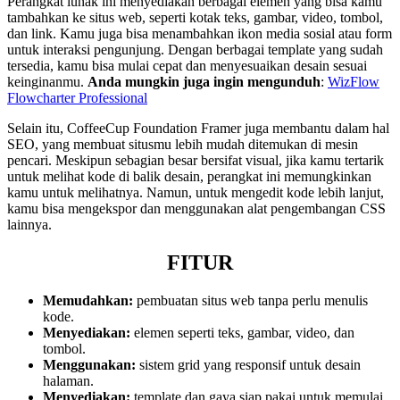
Perangkat lunak ini menyediakan berbagai elemen yang bisa kamu
tambahkan ke situs web, seperti kotak teks, gambar, video, tombol,
dan link. Kamu juga bisa menambahkan ikon media sosial atau form
untuk interaksi pengunjung. Dengan berbagai template yang sudah
tersedia, kamu bisa mulai cepat dan menyesuaikan desain sesuai
keinginanmu.
Anda mungkin juga ingin mengunduh
:
WizFlow
Flowcharter Professional
Selain itu, CoffeeCup Foundation Framer juga membantu dalam hal
SEO, yang membuat situsmu lebih mudah ditemukan di mesin
pencari. Meskipun sebagian besar bersifat visual, jika kamu tertarik
untuk melihat kode di balik desain, perangkat ini memungkinkan
kamu untuk melihatnya. Namun, untuk mengedit kode lebih lanjut,
kamu bisa mengekspor dan menggunakan alat pengembangan CSS
lainnya.
FITUR
Memudahkan:
pembuatan situs web tanpa perlu menulis
kode.
Menyediakan:
elemen seperti teks, gambar, video, dan
tombol.
Menggunakan:
sistem grid yang responsif untuk desain
halaman.
Menyediakan:
template dan gaya siap pakai untuk memulai