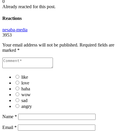
0
Already reacted for this post.
Reactions
nesaba-media
3953
Your email address will not be published.
Required fields are
marked
*
like
love
haha
wow
sad
angry
Name
*
Email
*