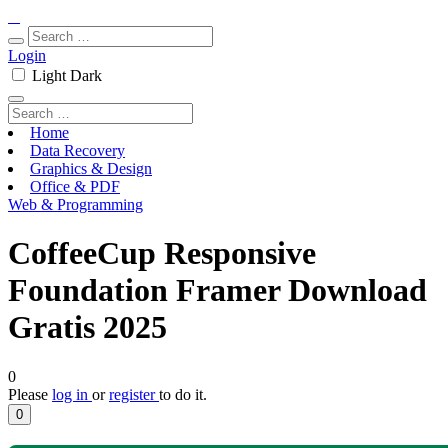
Login
Light
Dark
Home
Data Recovery
Graphics & Design
Office & PDF
Web & Programming
CoffeeCup Responsive
Foundation Framer Download
Gratis 2025
0
Please
log in
or
register
to do it.
0