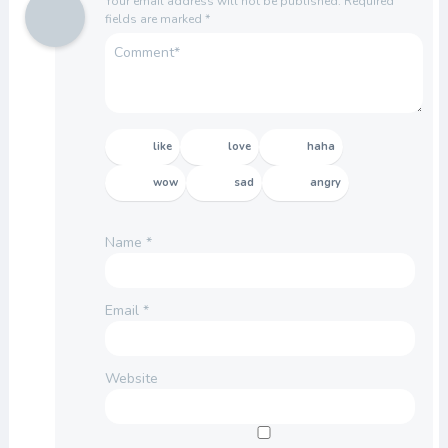
Your email address will not be published.
Required
fields are marked
*
like
love
haha
wow
sad
angry
Name
*
Email
*
Website