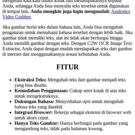
mengenali kata-kata dalam kotak dan menampilkannya kepada
Anda, sehingga Anda bisa menyalin teks tersebut untuk digunakan
di tempat lain.
Anda mungkin juga ingin mengunduh
:
Auslogics
Video Grabber
Jika gambar berisi teks dalam bahasa lain, Anda bisa mengubah
pengaturan untuk memahami bahasa tersebut dengan lebih baik. Jika
gambar tidak memiliki teks, alat ini tidak akan berfungsi hingga
Anda memilih gambar dengan teks. Dengan C2W OCR Image Text
Extractor, Anda dapat dengan mudah mendapatkan teks dari gambar
di internet dan menggunakannya sesuai kebutuhan Anda.
FITUR
Ekstraksi Teks:
Mengubah teks dari gambar menjadi teks
yang bisa disalin.
Kemudahan Penggunaan:
Cukup seret kotak di atas teks
untuk mengekstraknya.
Dukungan Bahasa:
Menyediakan opsi untuk mengubah
bahasa teks yang diambil.
Integrasi Browser:
Bekerja sebagai ekstensi di browser web
untuk akses cepat.
Hanya Teks Gambar:
Hanya berfungsi pada gambar yang
mengandung teks, tidak pada halaman kosong.