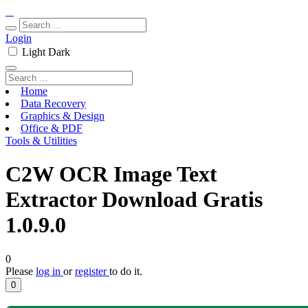
Login
Light
Dark
Home
Data Recovery
Graphics & Design
Office & PDF
Tools & Utilities
C2W OCR Image Text
Extractor Download Gratis
1.0.9.0
0
Please
log in
or
register
to do it.
0