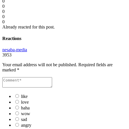
0
0
0
0
0
Already reacted for this post.
Reactions
nesaba-media
3953
Your email address will not be published.
Required fields are
marked
*
like
love
haha
wow
sad
angry