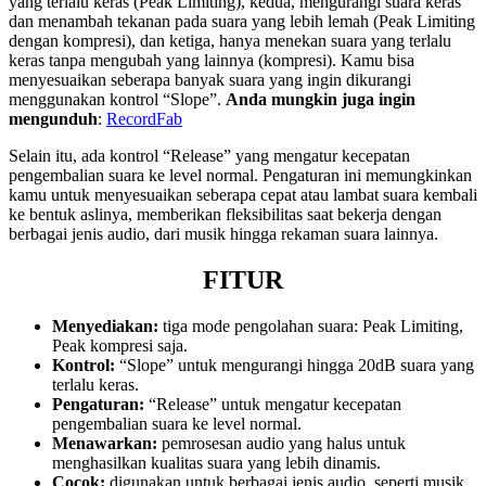
yang terlalu keras (Peak Limiting), kedua, mengurangi suara keras
dan menambah tekanan pada suara yang lebih lemah (Peak Limiting
dengan kompresi), dan ketiga, hanya menekan suara yang terlalu
keras tanpa mengubah yang lainnya (kompresi). Kamu bisa
menyesuaikan seberapa banyak suara yang ingin dikurangi
menggunakan kontrol “Slope”.
Anda mungkin juga ingin
mengunduh
:
RecordFab
Selain itu, ada kontrol “Release” yang mengatur kecepatan
pengembalian suara ke level normal. Pengaturan ini memungkinkan
kamu untuk menyesuaikan seberapa cepat atau lambat suara kembali
ke bentuk aslinya, memberikan fleksibilitas saat bekerja dengan
berbagai jenis audio, dari musik hingga rekaman suara lainnya.
FITUR
Menyediakan:
tiga mode pengolahan suara: Peak Limiting,
Peak kompresi saja.
Kontrol:
“Slope” untuk mengurangi hingga 20dB suara yang
terlalu keras.
Pengaturan:
“Release” untuk mengatur kecepatan
pengembalian suara ke level normal.
Menawarkan:
pemrosesan audio yang halus untuk
menghasilkan kualitas suara yang lebih dinamis.
Cocok:
digunakan untuk berbagai jenis audio, seperti musik,