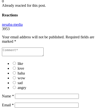
0
Already reacted for this post.
Reactions
nesaba-media
3953
Your email address will not be published.
Required fields are
marked
*
like
love
haha
wow
sad
angry
Name
*
Email
*