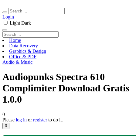
Login
Light
Dark
Home
Data Recovery
Graphics & Design
Office & PDF
Audio & Music
Audiopunks Spectra 610
Complimiter Download Gratis
1.0.0
0
Please
log in
or
register
to do it.
0