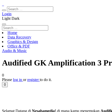
Login
Light
Dark
Home
Data Recovery
Graphics & Design
Office & PDF
Audio & Music
Audified GK Amplification 3 Pr
0
Please
log in
or
register
to do it.
0
Selamat Datang di
Nesabamedia!
di mana kamu menemukan
Audifi