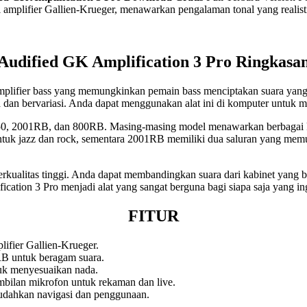
i amplifier Gallien-Krueger, menawarkan pengalaman tonal yang realist
Audified GK Amplification 3 Pro Ringkasa
mplifier bass yang memungkinkan pemain bass menciptakan suara yang 
dan bervariasi. Anda dapat menggunakan alat ini di komputer untuk me
B150, 2001RB, dan 800RB. Masing-masing model menawarkan berbagai k
uk jazz dan rock, sementara 2001RB memiliki dua saluran yang memu
berkualitas tinggi. Anda dapat membandingkan suara dari kabinet yang
cation 3 Pro menjadi alat yang sangat berguna bagi siapa saja yang 
FITUR
ifier Gallien-Krueger.
 untuk beragam suara.
uk menyesuaikan nada.
mbilan mikrofon untuk rekaman dan live.
dahkan navigasi dan penggunaan.