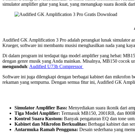
simulator amplifier gitar yang kuat, yang menangkap suara ikonik dar
Audified GK Amplification 3 Pro adalah perangkat lunak simulator a
Krueger, software ini membantu musisi menghasilkan nada yang kaya 
Di dalam program ini terdapat tiga model amplifier yang hebat: M
dengan genre musik yang Anda mainkan. Misalnya, MB150 cocok unt
mengunduh
:
Audified U73b Compressor
Software ini juga dilengkapi dengan berbagai kabinet dan mikrofon 
rekaman yang sempurna. Dengan semua fitur ini, Audified GK Amplifi
Simulator Amplifier Bass:
Menyediakan suara ikonik dari ampl
Tiga Model Amplifier:
Termasuk MB150, 2001RB, dan 800RB
Kontrol Suara Kustom:
Banyak pengaturan EQ dan tone unt
Kabinet dan Mikrofon Berkualitas:
Berbagai kabinet dan se
Antarmuka Ramah Pengguna:
Desain sederhana yang memu