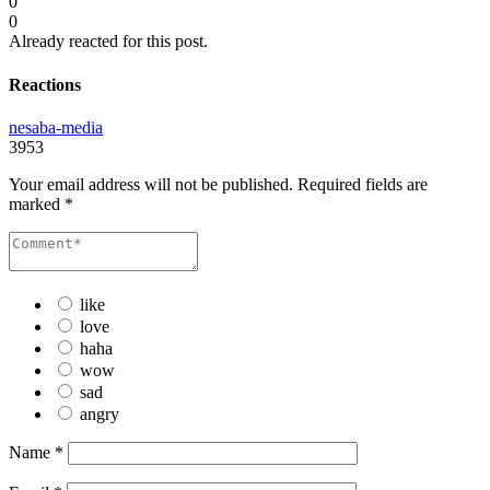
0
0
Already reacted for this post.
Reactions
nesaba-media
3953
Your email address will not be published.
Required fields are
marked
*
like
love
haha
wow
sad
angry
Name
*