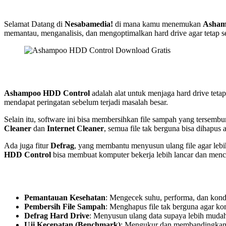
Selamat Datang di
Nesabamedia!
di mana kamu menemukan
Asham
memantau, menganalisis, dan mengoptimalkan hard drive agar tetap se
Ashampoo HDD Control
adalah alat untuk menjaga hard drive teta
mendapat peringatan sebelum terjadi masalah besar.
Selain itu, software ini bisa membersihkan file sampah yang tersembu
Cleaner
dan
Internet Cleaner
, semua file tak berguna bisa dihapus 
Ada juga fitur
Defrag
, yang membantu menyusun ulang file agar lebi
HDD Control
bisa membuat komputer bekerja lebih lancar dan menc
Pemantauan Kesehatan
: Mengecek suhu, performa, dan kondi
Pembersih File Sampah
: Menghapus file tak berguna agar kom
Defrag Hard Drive
: Menyusun ulang data supaya lebih mudah
Uji Kecepatan (Benchmark)
: Mengukur dan membandingkan 