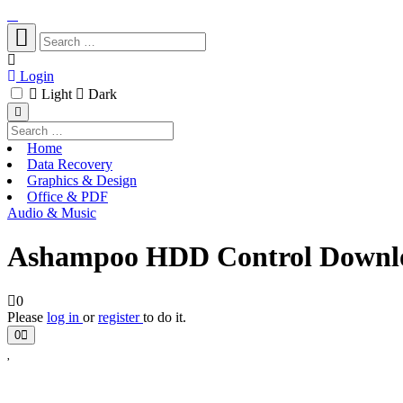
Login
Light
Dark
Home
Data Recovery
Graphics & Design
Office & PDF
Audio & Music
Ashampoo HDD Control Downloa
0
Please
log in
or
register
to do it.
0