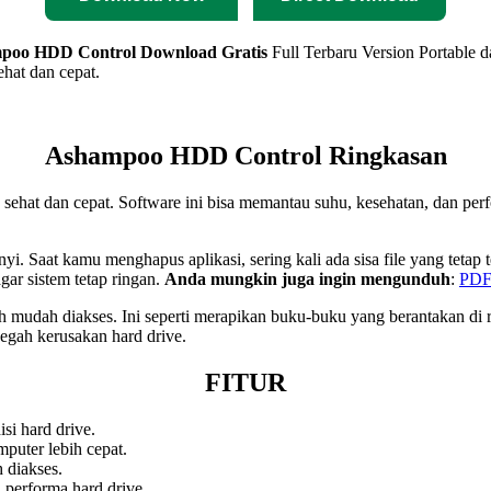
poo HDD Control
Download Gratis
Full Terbaru Version Portable d
hat dan cepat.
Ashampoo HDD Control Ringkasan
p sehat dan cepat. Software ini bisa memantau suhu, kesehatan, dan per
nyi. Saat kamu menghapus aplikasi, sering kali ada sisa file yang teta
agar sistem tetap ringan.
Anda mungkin juga ingin mengunduh
:
PDF
h mudah diakses. Ini seperti merapikan buku-buku yang berantakan di r
egah kerusakan hard drive.
FITUR
si hard drive.
puter lebih cepat.
 diakses.
performa hard drive.