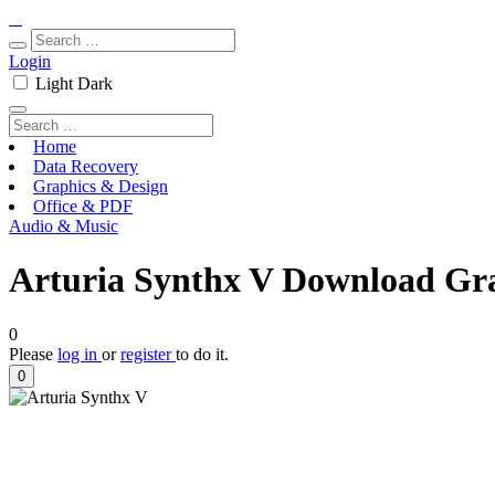
Login
Light
Dark
Home
Data Recovery
Graphics & Design
Office & PDF
Audio & Music
Arturia Synthx V Download Grat
0
Please
log in
or
register
to do it.
0