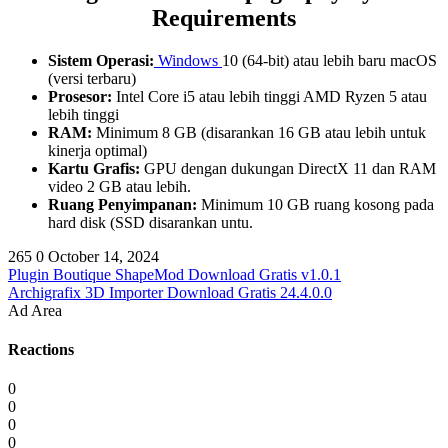
Requirements
Sistem Operasi:
Windows
10 (64-bit) atau lebih baru macOS
(versi terbaru)
Prosesor:
Intel Core i5 atau lebih tinggi AMD Ryzen 5 atau
lebih tinggi
RAM:
Minimum 8 GB (disarankan 16 GB atau lebih untuk
kinerja optimal)
Kartu Grafis:
GPU dengan dukungan DirectX 11 dan RAM
video 2 GB atau lebih.
Ruang Penyimpanan:
Minimum 10 GB ruang kosong pada
hard disk (SSD disarankan untu.
265
0
October 14, 2024
Plugin Boutique ShapeMod Download Gratis v1.0.1
Archigrafix 3D Importer Download Gratis 24.4.0.0
Ad Area
Reactions
0
0
0
0