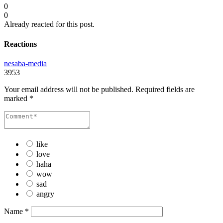
0
0
Already reacted for this post.
Reactions
nesaba-media
3953
Your email address will not be published.
Required fields are
marked
*
like
love
haha
wow
sad
angry
Name
*