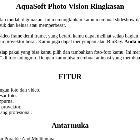
AquaSoft Photo Vision Ringkasan
dan mudah digunakan. Ini memungkinkan kamu membuat slideshow dan
k dan keluar atau memperbesar.
 video frame demi frame, yang berarti kamu dapat melihat setiap bagi
 atau proyektor besar. Kamu juga dapat menyimpan atau BluRay.
Anda m
in siap pakai yang bisa kamu pilih dan tambahkan foto-foto kamu. Ini m
u” di foto anjingmu. Dengan kamu bisa membuat animasi yang membuat
FITUR
gan foto dan video.
ar foto.
mpurna.
 proyektor.
yang profesional.
Antarmuka