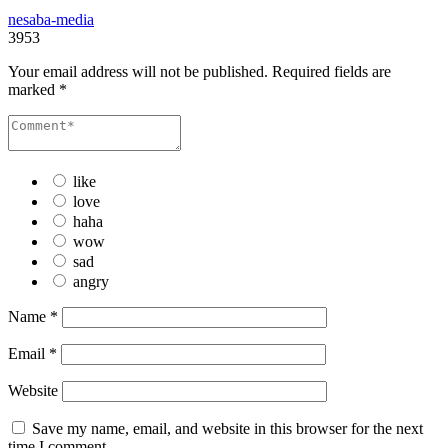
nesaba-media
3953
Your email address will not be published.
Required fields are
marked
*
like
love
haha
wow
sad
angry
Name
*
Email
*
Website
Save my name, email, and website in this browser for the next
time I comment.