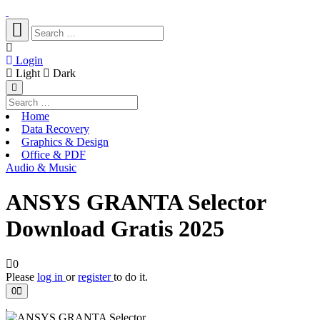
Login
Light
Dark
Home
Data Recovery
Graphics & Design
Office & PDF
Audio & Music
ANSYS GRANTA Selector
Download Gratis 2025
0
Please
log in
or
register
to do it.
0