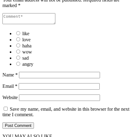
marked
*
like
love
haha
wow
sad
angry
Name
*
Email
*
Website
Save my name, email, and website in this browser for the next
time I comment.
YOU MAY ALSO LIKE