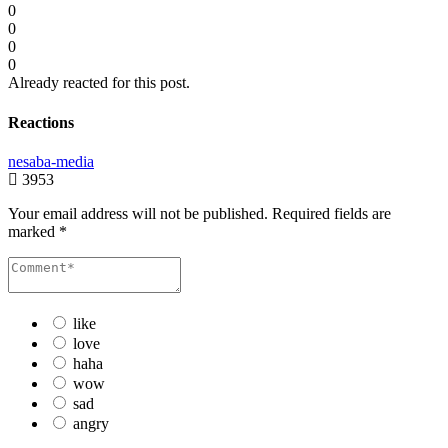
0
0
0
0
Already reacted for this post.
Reactions
nesaba-media
3953
Your email address will not be published.
Required fields are
marked
*
like
love
haha
wow
sad
angry