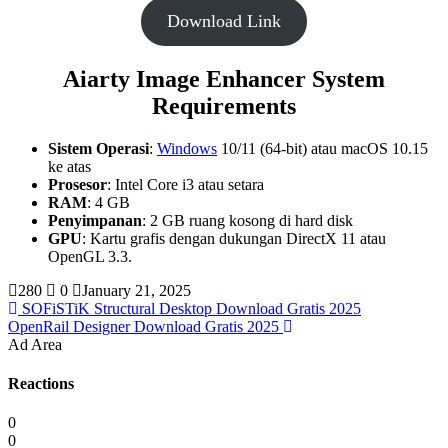
Download Link
Aiarty Image Enhancer System
Requirements
Sistem Operasi
:
Windows
10/11 (64-bit) atau macOS 10.15
ke atas
Prosesor
: Intel Core i3 atau setara
RAM
: 4 GB
Penyimpanan
: 2 GB ruang kosong di hard disk
GPU
: Kartu grafis dengan dukungan DirectX 11 atau
OpenGL 3.3.
280
0
January 21, 2025
SOFiSTiK Structural Desktop Download Gratis 2025
OpenRail Designer Download Gratis 2025
Ad Area
Reactions
0
0