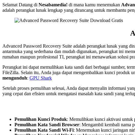
Selamat Datang di
Nesabamedia!
di mana kamu menemukan
Advanc
adalah perangkat lunak lengkap yang dirancang untuk membantu pengg
A
Advanced Password Recovery Suite adalah perangkat lunak yang dira
antarmuka yang sederhana dan mudah digunakan, perangkat ini mem
rumahan maupun profesional TI, perangkat ini menawarkan solusi pra
Perangkat ini dapat memulihkan kata sandi dari berbagai sumber, term
FileZilla. Selain itu, Anda juga dapat mengembalikan kunci produk un
mengunduh
:
GPU Shark
Setelah proses pemulihan selesai, Anda dapat menyalin informasi yan
yang cepat dan efisien untuk mengatasi masalah kata sandi yang ter
Pemulihan Kunci Produk
: Memulihkan kunci aktivasi untuk 
Pemulihan Kata Sandi Browser
: Mengambil kembali nama pe
Pemulihan Kata Sandi Wi-Fi
: Menemukan kunci jaringan nirk