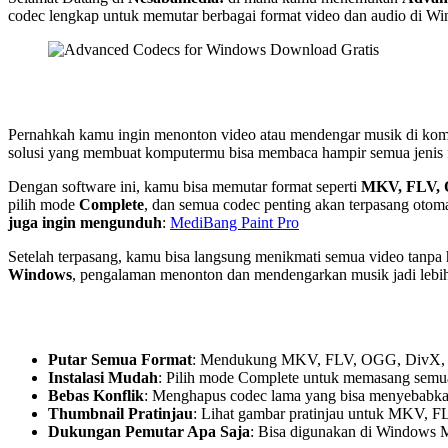
codec lengkap untuk memutar berbagai format video dan audio di W
Pernahkah kamu ingin menonton video atau mendengar musik di komput
solusi yang membuat komputermu bisa membaca hampir semua jenis fi
Dengan software ini, kamu bisa memutar format seperti
MKV, FLV, 
pilih mode
Complete
, dan semua codec penting akan terpasang otoma
juga ingin mengunduh
:
MediBang Paint Pro
Setelah terpasang, kamu bisa langsung menikmati semua video tanpa
Windows
, pengalaman menonton dan mendengarkan musik jadi leb
Putar Semua Format
: Mendukung MKV, FLV, OGG, DivX, d
Instalasi Mudah
: Pilih mode Complete untuk memasang semua
Bebas Konflik
: Menghapus codec lama yang bisa menyebabka
Thumbnail Pratinjau
: Lihat gambar pratinjau untuk MKV, FL
Dukungan Pemutar Apa Saja
: Bisa digunakan di Windows M