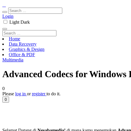
Login
Light
Dark
Home
Data Recovery
Graphics & Design
Office & PDF
Multimedia
Advanced Codecs for Windows D
0
Please
log in
or
register
to do it.
0
Selamat Datang di
Nesabamedia!
di mana kamu menemukan
Advan