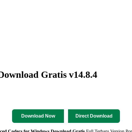
ownload Gratis v14.8.4
Download Now
Direct Download
ced Codecs for Windows
Download Gratis
Full Terbaru Version Por