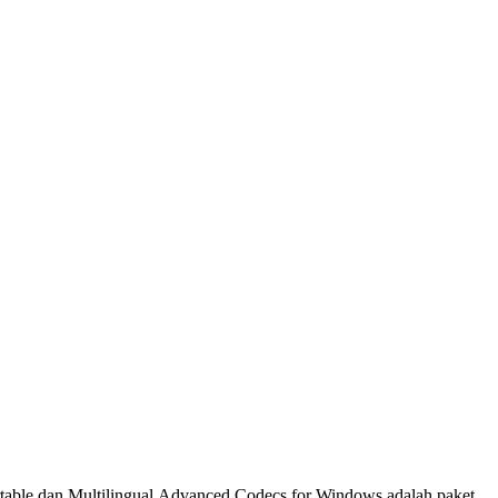
table dan Multilingual.
Advanced Codecs for Windows adalah paket