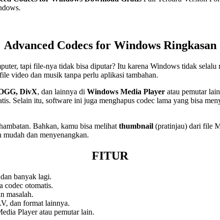
indows.
Advanced Codecs for Windows
Ringkasan
er, tapi file-nya tidak bisa diputar? Itu karena Windows tidak sela
le video dan musik tanpa perlu aplikasi tambahan.
OGG, DivX
, dan lainnya di
Windows Media Player
atau pemutar lai
tis. Selain itu, software ini juga menghapus codec lama yang bisa me
 hambatan. Bahkan, kamu bisa melihat
thumbnail
(pratinjau) dari fil
ih mudah dan menyenangkan.
FITUR
an banyak lagi.
 codec otomatis.
n masalah.
V, dan format lainnya.
edia Player atau pemutar lain.