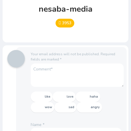
nesaba-media
3953
Your email address will not be published.
Required
fields are marked
*
like
love
haha
wow
sad
angry
Name
*