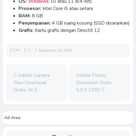
OS:
Windows
10 atau 11 (64-bit)
Prosesor:
Intel Core i5 atau setara
RAM:
8 GB
Penyimpanan:
4 GB ruang kosong (SSD disarankan)
Grafis:
Kartu grafis dengan DirectX 12
539
0
September 16, 2024
Adobe Camera
Adobe Fresco
Raw Download
Download Gratis
Gratis 16.5
5.5.0.1380
Ad Area