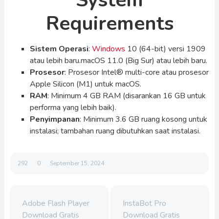
System
Requirements
Sistem Operasi
:
Windows
10 (64-bit) versi 1909
atau lebih baru.macOS 11.0 (Big Sur) atau lebih baru.
Prosesor
: Prosesor Intel® multi-core atau prosesor
Apple Silicon (M1) untuk macOS.
RAM
: Minimum 4 GB RAM (disarankan 16 GB untuk
performa yang lebih baik).
Penyimpanan
: Minimum 3.6 GB ruang kosong untuk
instalasi; tambahan ruang dibutuhkan saat instalasi.
292
0
September 15, 2024
Adobe Flash Player
InstaBot Pro
Download Gratis
Download Gratis